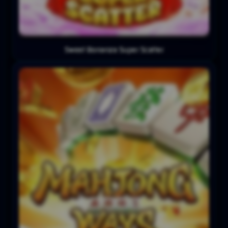
Sweet Bonanza Super Scatter