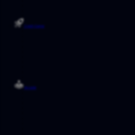
Crash Game
Arcade