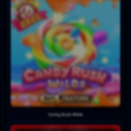
Candy Rush Wilds