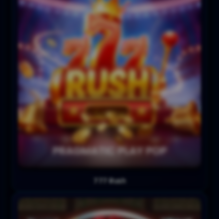
777 Rush