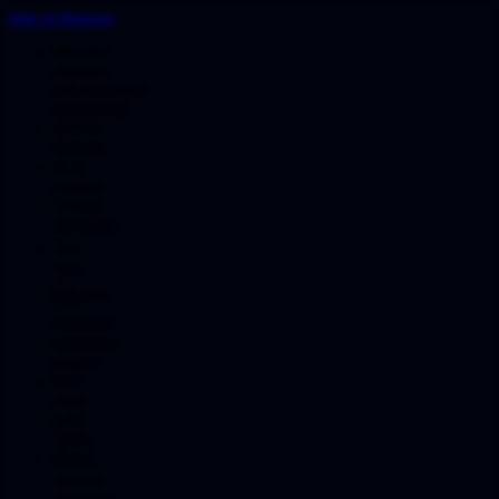
Main di Telegram
ENGLISH
ENGLISH
BHS INDONESIA
INDONESIAN
한국어
KOREAN
中文
CHINESE
日本語
JAPANESE
ไทย
THAI
မြန်မာစာ
BURMESE
ខេមរភាសា
KHMER
हिन्दी
HINDI
தமிழ்
TAMIL
తెలుగు
TELUGU