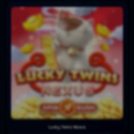
Lucky Twins Nexus