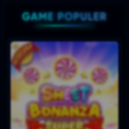
GAME POPULER