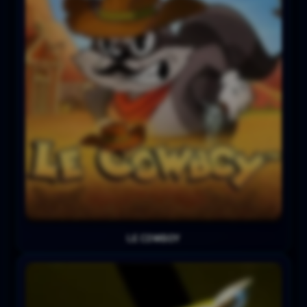
LE COWBOY