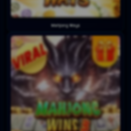
Mahjong Ways