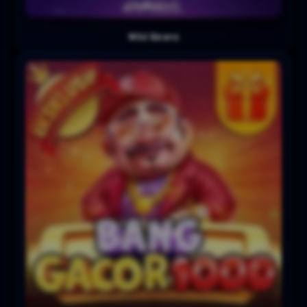
Wild Beans