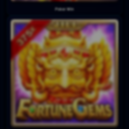
Poker Win