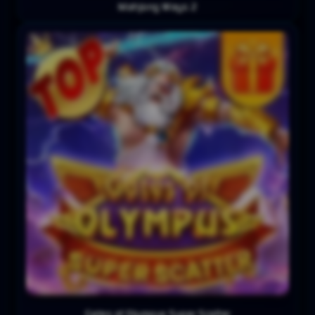
Mahjong Ways 2
Gates of Olympus Super Scatter