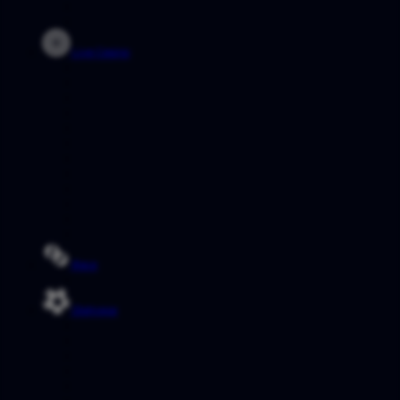
Live Casino
Race
Olahraga