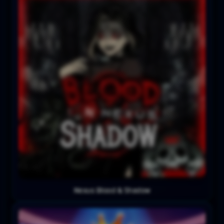
Nexus Blood & Shadow