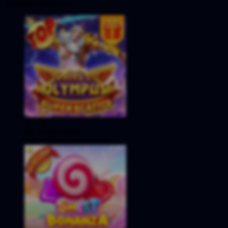
PEMENANG MESIN SLOT
al****0
IDR
33,383,400.00
Gates of Olympus Super Scatter