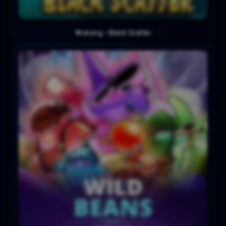
Wukong - Black Scatter