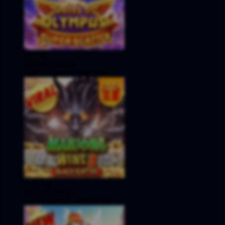
al****0
IDR
5,998,200.00
Gates of Olympus Super Scatter
sae****9
IDR
4,966,400.00
Mahjong Wins 3 – Black Scatter