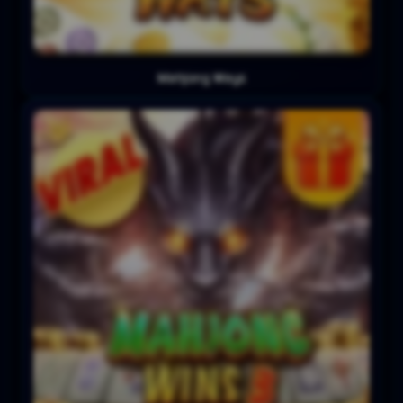
Mahjong Ways