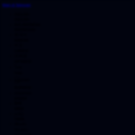
Main di Telegram
ENGLISH
ENGLISH
BHS INDONESIA
INDONESIAN
한국어
KOREAN
中文
CHINESE
日本語
JAPANESE
ไทย
THAI
မြန်မာစာ
BURMESE
ខេមរភាសា
KHMER
हिन्दी
HINDI
தமிழ்
TAMIL
తెలుగు
TELUGU