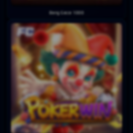
Bang Gacor 1000