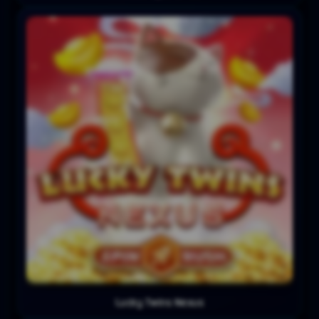
Lucky Twins Nexus