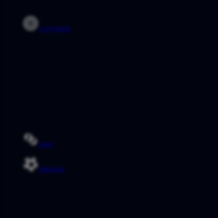
Live Casino
Race
Olahraga