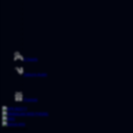
E-Sports
Sabung Ayam
Promosi
Pemberitahuan