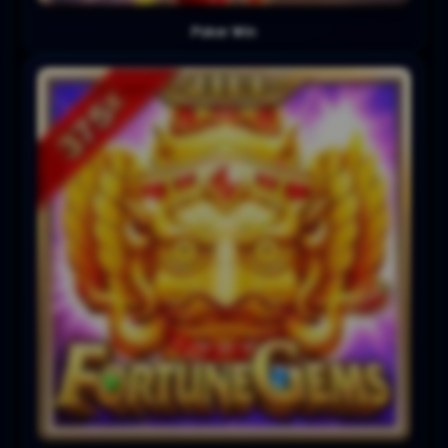
Poker Win