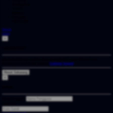
Tiếng Việt
VIETNAMESE
বাংলাদেশী
BENGALI
Português
PORTUGESE
Masuk
Daftar
×
Lupa Kata Sandi?
Jika Anda tidak lagi memiliki akses ke email atau nomor telepon yang
terhubung ke akun Anda, hubungi
Customer Support
.
×
MASUK
Nama Pengguna
Kata Sandi