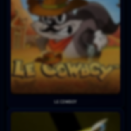
LE COWBOY