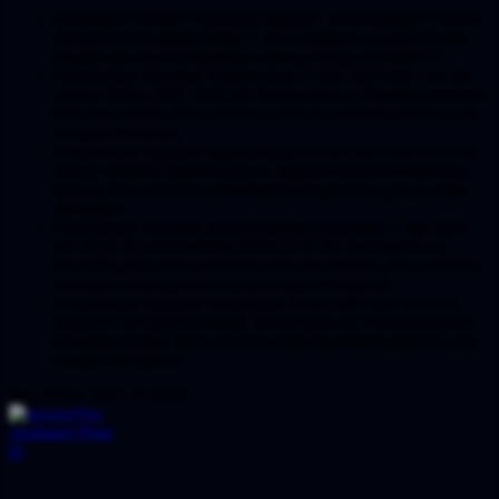
INFORMASI PENTING !!! Username Telegram : @channelBIZZ77 mohon
disimpan kontak telegram BIZZ77 untuk menghubungi kami jika ada
kendala dan untuk mendapatkan informasi terbaru dari BIZZ77 !!
Pemeliharaan Terjadwal: Playtech pada 21-Nov-2025 dari 17.01.28
sampai 28-Nov-2025 18.01.28. Selama waktu ini, Playtech permainan
tidak akan tersedia. Kami memohon maaf atas ketidaknyamanan yang
mungkin ditimbulkan.
Pemeliharaan Terjadwal: Yggdrasil pada 24-Nov-2025 dari 14.00.00
sampai 16.00.00. Selama waktu ini, Yggdrasil permainan tidak akan
tersedia. Kami memohon maaf atas ketidaknyamanan yang mungkin
ditimbulkan.
Pemeliharaan Terjadwal: AdvantPlay Mini Game pada 17-Agt-2025
dari 20.02.52 sampai 08-Agt-2026 23.57.58. Selama waktu ini,
AdvantPlay Mini Game permainan tidak akan tersedia. Kami memohon
maaf atas ketidaknyamanan yang mungkin ditimbulkan.
Pemeliharaan Terjadwal: Fairbet pada 14-Jan-2025 dari 12.00.00
sampai 01-Jan-2026 00.00.00. Selama waktu ini, Fairbet permainan
tidak akan tersedia. Kami memohon maaf atas ketidaknyamanan yang
mungkin ditimbulkan.
Sen, 24-Nov-2025 14.19.09
Jackpot
Play
IDR